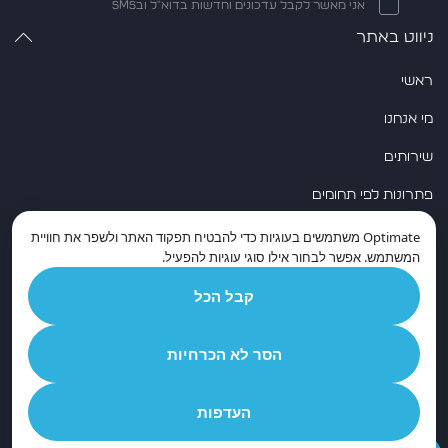
אני מאשר לקבל עדכונים וחדשות בדוא״ל ובSMS
ניווט באתר
ראשי
מי אנחנו
שירותים
פתרונות לפי תחומים
שותפים טכנולוגיים
Optimate
משתמשים בעוגיות כדי להבטיח תפקוד האתר ולשפר את חוויית
המשתמש. אפשר לבחור אילו סוגי עוגיות להפעיל.
מידע מקצועי
קבל הכל
גם ברשתות החברתיות
הסר לא הכרחיות
יצירת קשר
העדפות
הצהרת נגישות
מדיניות פרטיות
כל הזכויות שמורות לחברת טכנולוגיה לעסקים אופטימייט בע"מ 2024 ©