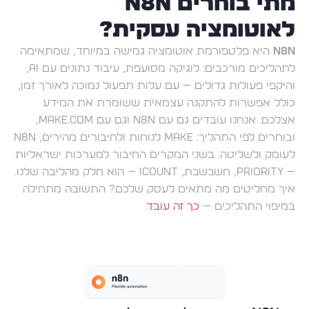
מתי בוחרים n8n
לאוטומציה עסקית?
n8n
היא פלטפורמת אוטומציה גמישה במיוחד, שמתאימה
לתהליכים מורכבים: לוגיקה מסועפת, עיבוד נתונים עם AI,
והיקפי פעולות גדולים — עם עלות תפעול נמוכה לאורך זמן,
כולל אפשרות להתקנה עצמאית ששומרת את המידע
אצלכם. אנחנו עובדים גם עם n8n וגם עם Make.com,
ובוחרים לפי התהליך: Make לנוחות ולחיבורים מהירים, n8n
לעומק ולשליטה. בשני המקרים החיבור למערכות ישראליות
— Priority, חשבשבת, iCount — הוא חלק מהליבה שלנו.
איך מחליטים מה מתאים לעסק שלכם? התשובה מתחילה
במיפוי התהליכים —
כך זה עובד
.