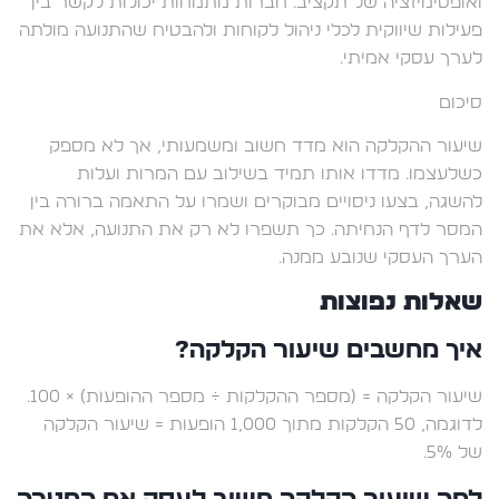
ואופטימיזציה של תקציב. חברות מתמחות יכולות לקשר בין
פעילות שיווקית לכלי ניהול לקוחות ולהבטיח שהתנועה מולתה
לערך עסקי אמיתי.
סיכום
שיעור ההקלקה הוא מדד חשוב ומשמעותי, אך לא מספק
כשלעצמו. מדדו אותו תמיד בשילוב עם המרות ועלות
להשגה, בצעו ניסויים מבוקרים ושמרו על התאמה ברורה בין
המסר לדף הנחיתה. כך תשפרו לא רק את התנועה, אלא את
הערך העסקי שנובע ממנה.
שאלות נפוצות
איך מחשבים שיעור הקלקה?
שיעור הקלקה = (מספר ההקלקות ÷ מספר ההופעות) × 100.
לדוגמה, 50 הקלקות מתוך 1,000 הופעות = שיעור הקלקה
של 5%.
למה שיעור הקלקה חשוב לעסק אם המטרה