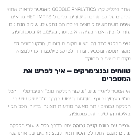
אתר ואנליטיקה: Google Analytics מאפשר לראות אחוזי
קליקים על כפתורים וקישורים. כלים ל־heatmaps מראים
איפה משתמשים לוחצים ואיפה הם נתקעים. שילוב הנתונים
עוזר להבין האם הבעיה היא במסר, בעיצוב או בטכנולוגיה.
טיפ פרקטי למדידה: השוו תקופות דומות, חלקו נתונים לפי
מקור תנועה ומכשיר, ומדדו לפי קמפיין/עמוד כדי למצוא
נקודות לשיפור ממוקד.
טווחים ובנצ'מרקים — איך לפרש את
המספרים
אי אפשר להגיד שיש "שיעור הקלקה טוב" אוניברסלי — הכל
תלוי בערוץ ובענף. מודעות חיפוש בדרך כלל ישיגו שיעורי
הקלקה גבוהים יותר מאשר מודעות תצוגה. בדיור, הכל תלוי
באיכות הרשימה והסגמנטציה.
ענפים עם כוונת קנייה גבוהה יתנו בדרך כלל שיעורי הקלקה
שונים מענפי תוכן. לכן השוו תמיד לבנצ'מרקים של אותו ענף