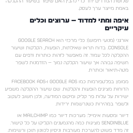
שלושת המדדים יחד כדי להבין האם שיפור בשיעור ההקלקה
באמת מייצר ערך לעסק.
איפה ומתי למדוד — ערוצים וכלים
עיקריים
אורגני (מנועי חיפוש): כלי מרכזי הוא Google Search
Console. בדוח תראו שאילתות, הופעות, הקלקות ושיעור
ההקלקה לכל עמוד. זה מאפשר לזהות כותרות ודפים עם
חשיפה גבוהה אך שיעור הקלקה נמוך — הזדמנות לשפר
מטה‑תיאור וכותרת.
ממומן: בפלטפורמות כמו Google Ads ו‑Facebook Ads
הדוחות מציגים הופעות והקלקות. שם שיעור ההקלקה משפיע
ישירות על עלות פר קליק ומיקום המודעה, ולכן חשוב לעקוב
ולשפר במהירות כשנרשמות ירידות.
דיוור ומסעות אימייל: מערכות דיוור כמו Mailchimp או
Sendinblue מציגות כמה מהנמענים הקליקו על כל קישור.
זה מדד פשוט להערכת מעורבות וניסיון לכוונון תוכן ורשימות.