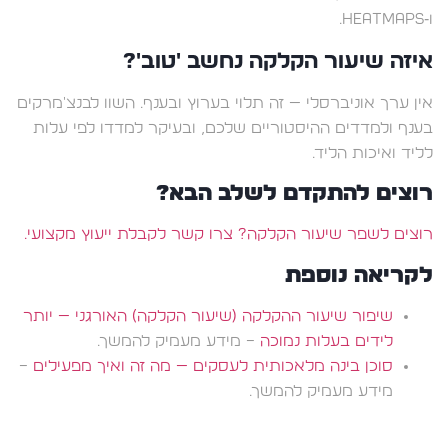
ו‑heatmaps.
איזה שיעור הקלקה נחשב 'טוב'?
אין ערך אוניברסלי — זה תלוי בערוץ ובענף. השוו לבנצ'מרקים
בענף ולמדדים ההיסטוריים שלכם, ובעיקר למדדו לפי עלות
לליד ואיכות הליד.
רוצים להתקדם לשלב הבא?
רוצים לשפר שיעור הקלקה? צרו קשר לקבלת ייעוץ מקצועי.
לקריאה נוספת
שיפור שיעור ההקלקה (שיעור הקלקה) האורגני — יותר
לידים בעלות נמוכה
– מידע מעמיק להמשך.
סוכן בינה מלאכותית לעסקים — מה זה ואיך מפעילים
–
מידע מעמיק להמשך.