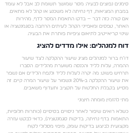
סימנים נפוצים לבעיה: מסר שמושך תשומת לב אבל לא עומד
במבחן המציאות, דף נחיתה לא משכנע או קהל לא מתאים.
אם קורה כזה דבר — בדקו התאמת המסר לדף, מהירות
האתר, טפסים ומאפייני הקהל. לעיתים הרחבה בסגמנטציה או
שינוי קריאייטיב לתיאום ציפיות פותרת את הבעיה.
דוח למנהלים: אילו מדדים להציג
דו"ח ברור למנהלים מציג שיעור ההקלקה לצד שיעור
ההמרה, עלות לליד והכנסה משוערת מהלידים. הסברו
תרחיש פשוט: מה יקרה לעלות לליד ולנפח הלידים אם נשפר
את שיעור ההקלקה ב‑20% ונשמור על שיעור המרה קיים. זה
מסייע בקבלת החלטות על תקציב ותעדוף משאבים.
מתי להזמין מומחה חיצוני
כשלא רואים שיפור לאחר ניסויים בסיסיים (כותרות חלופיות,
התאמות בדף נחיתה, בדיקות סגמנטציה), כדאי לבקש עזרה
מקצועית לביצוע בדיקות עומק, מיפוי מסלולי לקוח