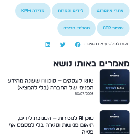
,
,
,
אתרי אינטרנט
לידים והמרות
מדידה ו-KPI
,
שיפור CTR
תהליכי מכירה
תעזרו לנו לשתף את המאמר:
מאמרים באותו נושא
RAG לעסקים — סוכן AI שעונה מהידע
הפנימי של החברה (בלי להמציא)
30/07/2026
סוכן AI למכירות — הסמכת לידים,
תיאום פגישות וסגירה בלי לפספס אף
פנייה