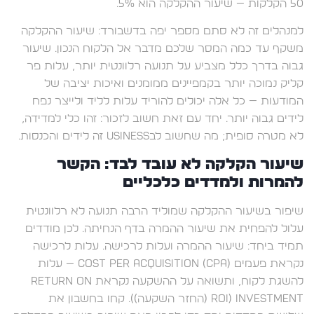
50 הקלקות — שיעור ההקלקה הוא 5%.
למנהלים זה לא סתם מספר יפה בדשבורד: שיעור ההקלקה
משקף עד כמה המסר שלכם מדבר אל הלקוח הנכון. שיעור
גבוה בדרך כלל מצביע על תנועה רלוונטית יותר, עלות פר
קליק נמוכה יותר בקמפיינים ממומנים ואיכות יציבה של
המודעות — כל אלה יכולים להוריד עלות לליד ולייצר נפח
לידים גבוה יותר. יחד עם זאת חשוב לזכור: זהו כלי למדידה,
לא מטרה סופית; מה שחשוב לבusiness זה לידים והכנסות.
שיעור הקלקה לא עובד לבד: הקשר
להמרות ולמדדים כלכליים
שיפור בשיעור ההקלקה שמוליד הרבה תנועה לא רלוונטית
עלול להפחית את שיעור ההמרה בדף הנחיתה. לכן מודדים
תמיד ביחד: שיעור ההמרה ועלות לרכישה. עלות לרכישה
נקראת פעמים Cost Per Acquisition (CPA) — עלות
להשגת לקוח, ותשואה על ההשקעה נקראת Return on
Investment (ROI (החזר השקעה)). קחו בחשבון את