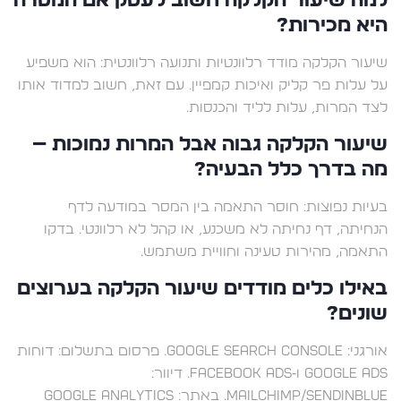
היא מכירות?
שיעור הקלקה מודד רלוונטיות ותנועה רלוונטית: הוא משפיע
על עלות פר קליק ואיכות קמפיין. עם זאת, חשוב למדוד אותו
לצד המרות, עלות לליד והכנסות.
שיעור הקלקה גבוה אבל המרות נמוכות —
מה בדרך כלל הבעיה?
בעיות נפוצות: חוסר התאמה בין המסר במודעה לדף
הנחיתה, דף נחיתה לא משכנע, או קהל לא רלוונטי. בדקו
התאמה, מהירות טעינה וחוויית משתמש.
באילו כלים מודדים שיעור הקלקה בערוצים
שונים?
אורגני: Google Search Console. פרסום בתשלום: דוחות
Google Ads ו‑Facebook Ads. דיוור:
Mailchimp/Sendinblue. באתר: Google Analytics