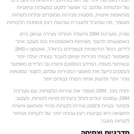
הבנה מעמיקה יותר של העדפותיהם, ההתנהגויות והצרכים
של הלקוחות שלהם. כך אפשר לנקוט בפעולות שיווקיות
מותאמות אישית, מסעות מכירות ממוקדים ופילוח לקוחות
משופר, מה שמוביל להגברת שביעות רצון ונאמנות הלקוחות.
שנית, מערכת CRM מייעלת תהליכי מכירה ושיווק. ניתן
באמצעותה להופך משימות לאוטומטיות כמו מעקב אחר
לידים, ניהול הזדמנויות וקמפיינים בדוא"ל, וואטספ ו-SMS,
ומאפשר לצוותי מכירות ושיווק לעבוד בצורה יעילה יותר
ובשיתוף פעולה. המידע המסוכם והזמין על הלידים מאפשר
לעסקים לייעל את מאמצי המכירות שלהם, לסגור עסקאות
מהר יותר ולהשיג אחוזי המרה גבוהים יותר.
יתרה מכך, CRM משפר את שירות הלקוחות. עם מערכת
CRM, עסקים יכולים לנהל ביעילות פניות לקוחות, לעקוב
ולפתור בעיות ולספק שירות לקוחות מהיר ומותאם אישית.
התוצאה היא שביעות רצון גבוהה יותר של לקוחות ושימור
לקוחות מוגבר.
מדרגיות וצמיחה