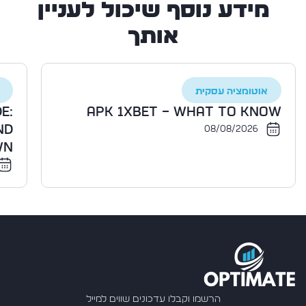
מידע נוסף שיכול לעניין
אותך
אוטומציה עסקית
e:
apk 1xbet – What to Know
nd
08/08/2026
wn
הרשמו וקבלו עדכונים שווים למייל