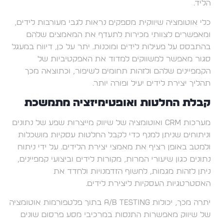
הליד.
כלי אוטומציה שיווקית מספקים נראות לגבי מעורבות לידים,
ומאפשרים לצוותי מכירות לתעדף את המאמצים שלהם
בהתבסס על פעילות לידים ומוכנות. יתר על כן, דיווח במעגל
סגור מאפשר למשווקים למדוד את האפקטיביות של
הקמפיינים שלהם ולזהות תחומים לשיפור, וכתוצאה מכך
תהליך יצירת לידים יעיל ופורה יותר.
קבלת החלטות ואופטימיזציה מתמשכת
מערכות CRM ואוטומציה של שיווק מייצרות שפע של נתונים
וניתוחים שניתן למנף כדי לקבל החלטות עסקיות מושכלות
ולמטב באופן רציף את מאמצי יצירת הלידים. על ידי ניתוח
נתונים כגון שיעורי המרות, מקורות לידים וביצועי קמפיינים,
ניתן לזהות מגמות, לחשוף הזדמנויות ולחדד את
האסטרטגיות העסקיות ליצירת לידים.
יתרה מכך, יכולות A/B testing בתוך פלטפורמות אוטומציה
של שיווק מאפשרות התנסות במרכיבי מסע פרסום שונים