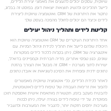
שיווקית, עסקים יכולים להעצים את מאמצי יצירת הלידים,
לייעל תהליכים ולהשיג תוצאות יוצאות דופן. בפוסט זה בבלוג,
נחקור את היתרונות של CRM .ואוטומציה שיווקית ליצירת
לידים וכיצד הם יכולים לחולל מהפכה בעסק שלך
קליטת לידים ותהליך ניהול יעילים
אחד היתרונות העיקריים של CRM ואוטומציה שיווקית הוא
היכולת שלהם לייעל את תהליך לכידת וניהול הפניות. עם
אינטגרציה של CRM, ניתן בקלות ללכוד לידים ממקורות
שונים, כגון טפסי אתרים, מדיה חברתית וקמפיינים בדוא"ל,
ישירות לתוך מערכת – CRM. זה מבטל את הצורך בהזנת
נתונים ידנית ומפחית את הסיכון לשגיאות או אובדן נתונים.
לאחר לכידת הלידים, כלי אוטומציה שיווקית מאפשרים
להפוך את זרימות העבודה של טיפוח לידים לאוטומטיות,
להבטיח מעקב בזמן, תקשורת מותאמת אישית ואספקת תוכן
ממוקדת. על ידי טיפוח לידים בצורה יעילה, ניתן לבנות
מערכות יחסים חזקות יותר, להגביר את המעורבות ולהעביר