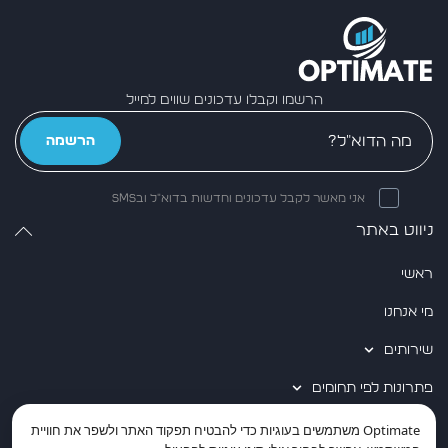
הרשמו וקבלו עדכונים שווים למייל
הרשמה
אני מאשר לקבל עדכונים וחדשות בדוא״ל ובSMS
ניווט באתר
ראשי
מי אנחנו
שירותים
פתרונות לפי תחומים
שותפים טכנולוגיים
Optimate
משתמשים בעוגיות כדי להבטיח תפקוד האתר ולשפר את חוויית