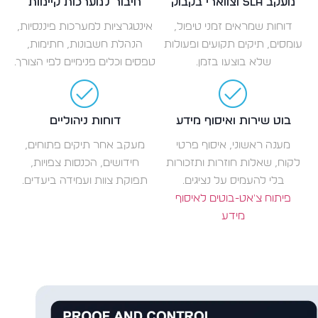
מעקב SLA וצווארי בקבוק
חיבור למערכות קיימות
דוחות שמראים זמני טיפול,
אינטגרציות למערכות פיננסיות,
עומסים, תיקים תקועים ופעולות
הנהלת חשבונות, חתימות,
שלא בוצעו בזמן.
טפסים וכלים פנימיים לפי הצורך.
בוט שירות ואיסוף מידע
דוחות ניהוליים
מענה ראשוני, איסוף פרטי
מעקב אחר תיקים פתוחים,
לקוח, שאלות חוזרות ותזכורות
חידושים, הכנסות צפויות,
בלי להעמיס על נציגים.
תפוקת צוות ועמידה ביעדים.
פיתוח צ'אט-בוטים לאיסוף
מידע